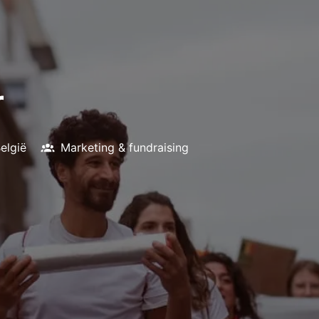
r
elgië
Marketing & fundraising