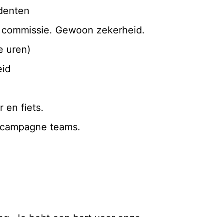
udenten
r commissie. Gewoon zekerheid.
e uren)
eid
 en fiets.
e campagne teams.