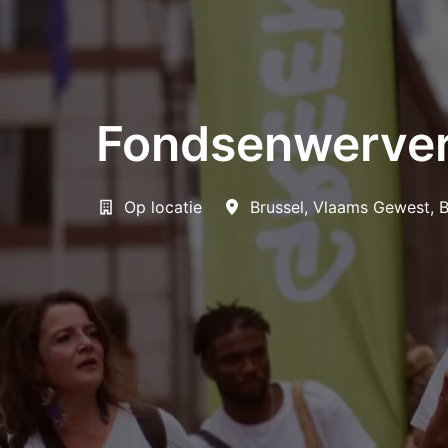
Fondsenwerve
Op locatie
Brussel
,
Vlaams Gewest
,
B