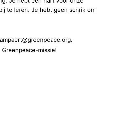
ng. Je hebt een hart voor onze
bij te leren. Je hebt geen schrik om
champaert@greenpeace.org.
de Greenpeace-missie!