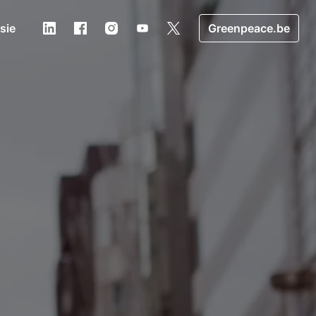
usie
Greenpeace.be