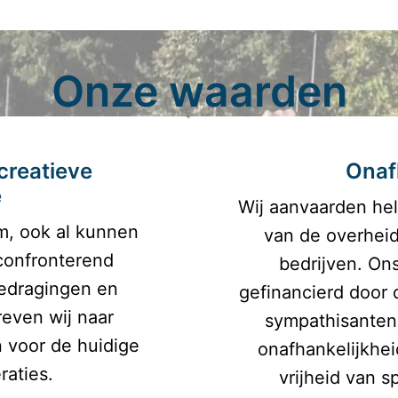
Onze waarden
creatieve
Onaf
e
Wij aanvaarden hel
m, ook al kunnen 
van de overheid,
confronterend 
bedrijven. On
dragingen en 
gefinancierd door 
reven wij naar 
sympathisanten 
 voor de huidige 
onafhankelijkhei
aties.
vrijheid van 