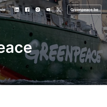
usie
Greenpeace.be
eace