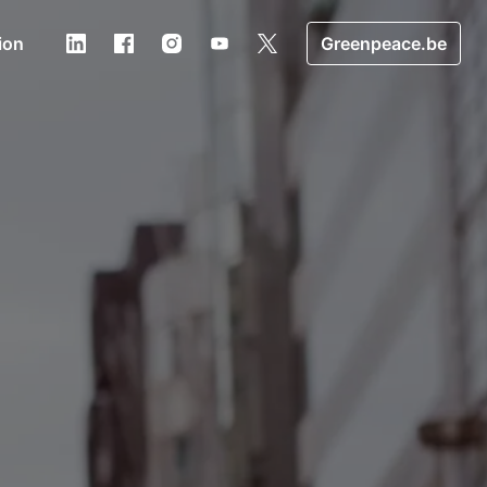
ion
Greenpeace.be