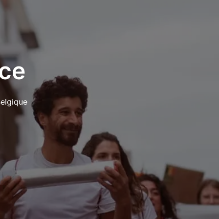
ce
elgique